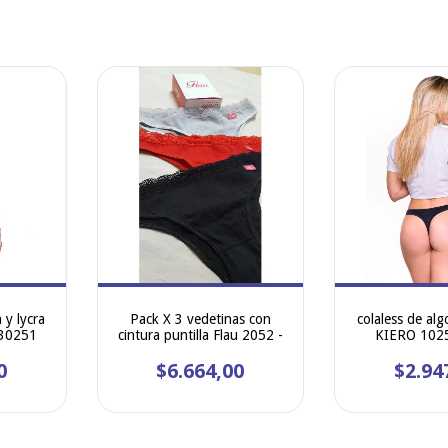
 y lycra
Pack X 3 vedetinas con
colaless de alg
 30251
cintura puntilla Flau 2052 -
KIERO 10251
0
$6.664,00
$2.94