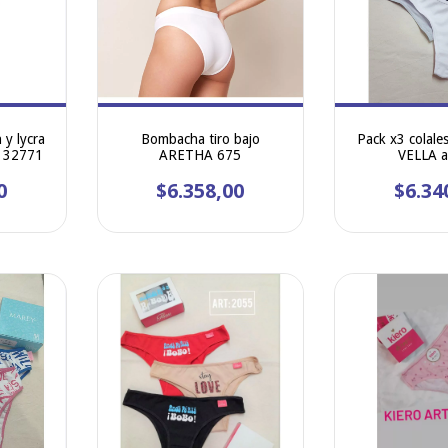
 y lycra
Bombacha tiro bajo
Pack x3 colale
O 32771
ARETHA 675
VELLA a
0
$6.358,00
$6.34