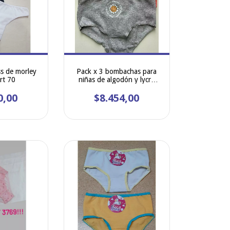
ss de morley
Pack x 3 bombachas para
rt 70
niñas de algodón y lycra
lisas, transfer localizado
0,00
$8.454,00
Kiero 6039