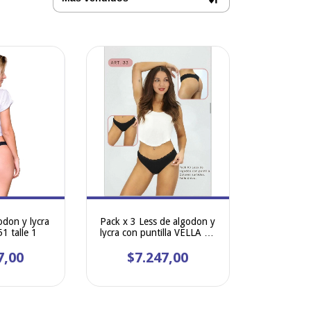
odon y lycra
Pack x 3 Less de algodon y
 talle 1
lycra con puntilla VELLA art
33
7,00
$7.247,00