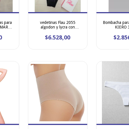
as para
vedetinas Flau 2055
Bombacha para
 MAREY
algodon y lycra con
KIERO 
estampa
0
$6.528,00
$2.85