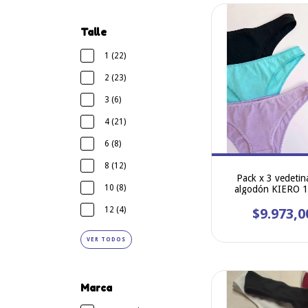
Talle
1 (22)
2 (23)
3 (6)
4 (21)
6 (8)
8 (12)
Pack x 3 vedetin
10 (8)
algodón KIERO 
12 (4)
$9.973,0
VER TODOS
Marca