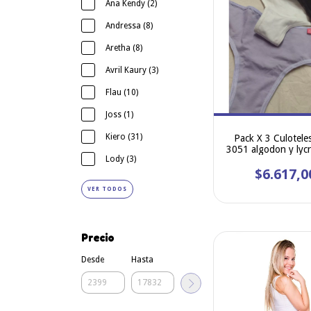
Ana Kendy (2)
Andressa (8)
Aretha (8)
Avril Kaury (3)
Flau (10)
Joss (1)
Kiero (31)
Pack X 3 Culoteles
3051 algodon y lycra
Lody (3)
especial -
$6.617,0
VER TODOS
Precio
Desde
Hasta