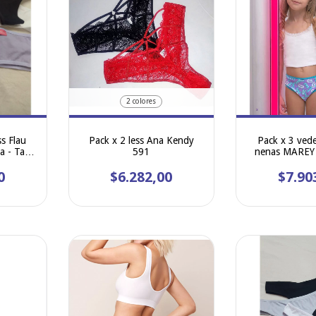
2 colores
s Flau
Pack x 2 less Ana Kendy
Pack x 3 vede
 - Talle
591
nenas MAREY a
0
$6.282,00
$7.90