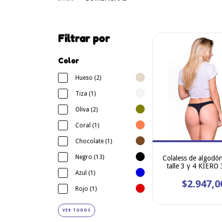
Filtrar por
Color
Hueso (2)
Tiza (1)
Oliva (2)
Coral (1)
Chocolate (1)
Negro (13)
Colaless de algodón
talle 3 y 4 KIERO
Azul (1)
$2.947,0
Rojo (1)
VER TODOS