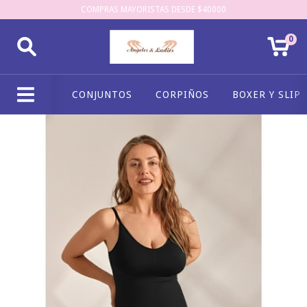
COMPRAS MAYORISTAS DESDE $40000
0
CONJUNTOS
CORPIÑOS
BOXER Y SLIP