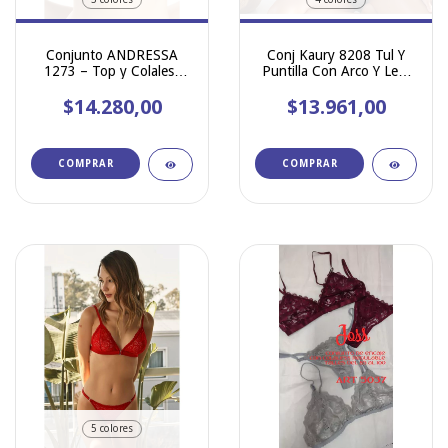
Conjunto ANDRESSA
Conj Kaury 8208 Tul Y
1273 – Top y Colaless
Puntilla Con Arco Y Less
con Recortes de Morley
Regulable
$14.280,00
$13.961,00
COMPRAR
COMPRAR
5 colores