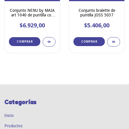
Conjunto NENU by MAIA
Conjunto bralette de
art 1040 de puntilla con
puntilla JOSS 5037
broche adelante y tanga
$6.929,00
regulable
$5.406,00
COMPRAR
COMPRAR
Categorías
Inicio
Productos