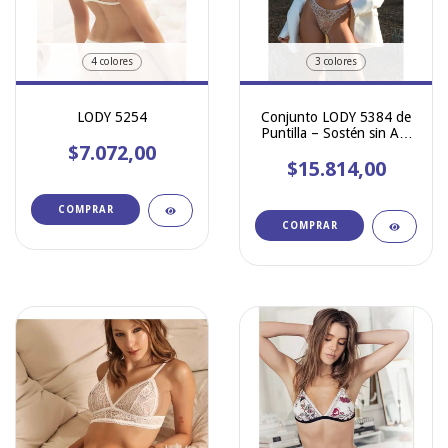
4 colores
3 colores
LODY 5254
Conjunto LODY 5384 de
Puntilla – Sostén sin Aro
$7.072,00
con Base Bonded Flex +
$15.814,00
Less
COMPRAR
COMPRAR