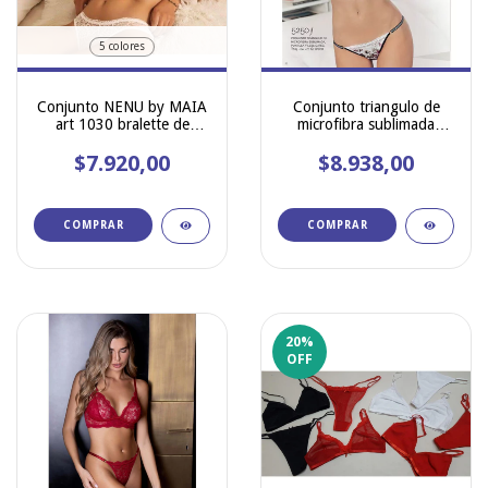
5 colores
Conjunto NENU by MAIA
Conjunto triangulo de
art 1030 bralette de
microfibra sublimada
puntilla con colaless
puntilla y less regulable
$7.920,00
$8.938,00
LODY 5250
COMPRAR
COMPRAR
20
%
OFF