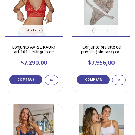
4 colores
3 colores
Conjunto AVRIL KAURY
Conjunto bralette de
art 1011 triángulo de
puntilla ( sin taza) con
puntilla con colaless
less regulable CRIS
$7.290,00
$7.956,00
LATINA 103
COMPRAR
COMPRAR