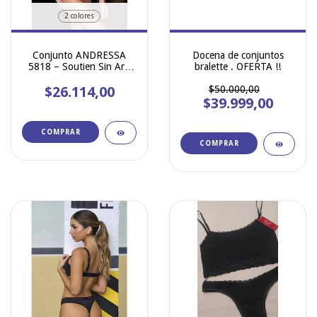
2 colores
Conjunto ANDRESSA
Docena de conjuntos
5818 – Soutien Sin Aro
bralette . OFERTA !!
con Base y Less Regulable
$26.114,00
de Puntilla
$50.000,00
$39.999,00
COMPRAR