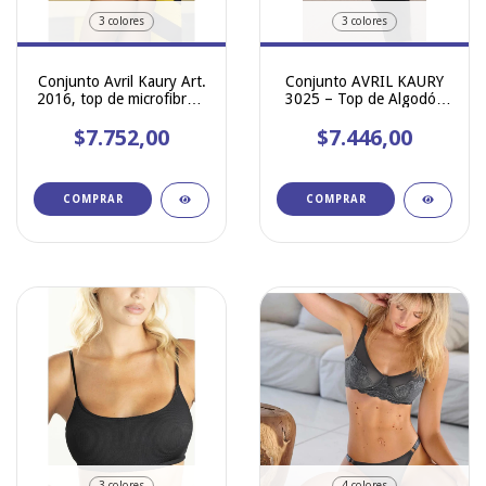
3 colores
3 colores
Conjunto Avril Kaury Art.
Conjunto AVRIL KAURY
2016, top de microfibra y
3025 – Top de Algodón
less con elástico
con Puntilla y Less
$7.752,00
personalizado
$7.446,00
COMPRAR
COMPRAR
3 colores
4 colores