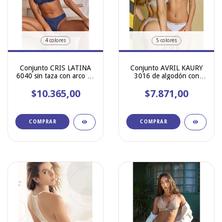
4 colores
5 colores
Conjunto CRIS LATINA
Conjunto AVRIL KAURY
6040 sin taza con arco de
3016 de algodón con
microfibra labrada en
elástico personalizado,
rayas y cola less.
$10.365,00
corpiño top y cola less
$7.871,00
COMPRAR
COMPRAR