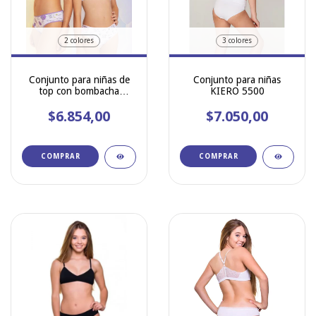
2 colores
3 colores
Conjunto para niñas de
Conjunto para niñas
top con bombacha
KIERO 5500
estampado de algodon y
lycra Marey 757
$6.854,00
$7.050,00
COMPRAR
COMPRAR