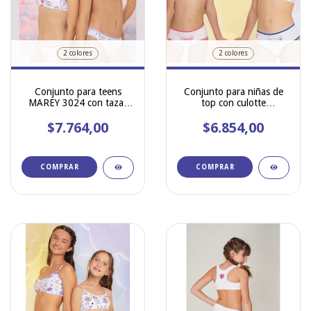
2 colores
2 colores
Conjunto para teens
Conjunto para niñas de
MAREY 3024 con tazas
top con culotte
desmontables y vedetina
estampado de algodón y
$7.764,00
lycra Marey 759
$6.854,00
COMPRAR
COMPRAR