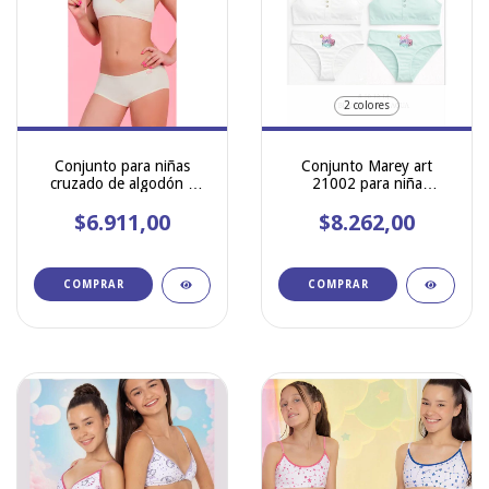
2 colores
Conjunto para niñas
Conjunto Marey art
cruzado de algodón y
21002 para niña
lycra MAREY 500
estampado de algodon y
$6.911,00
lycra c/ botones y
$8.262,00
bombacha
COMPRAR
COMPRAR