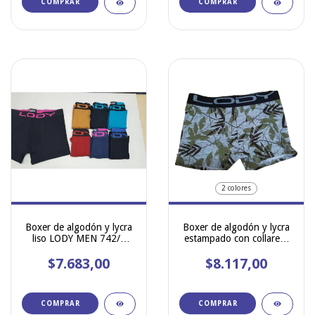
COMPRAR
COMPRAR
2 colores
Boxer de algodón y lycra
Boxer de algodón y lycra
liso LODY MEN 742/1
estampado con collareta
talle especial
LODY MEN ART 899
$7.683,00
$8.117,00
COMPRAR
COMPRAR