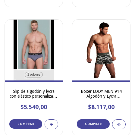
3 colores
Slip de algodón y lycra
Boxer LODY MEN 914
con elástico personalizado
Algodón y Lycra
Natubel art 44 solo talle S
Estampado Camo Dot
$5.549,00
$8.117,00
COMPRAR
COMPRAR