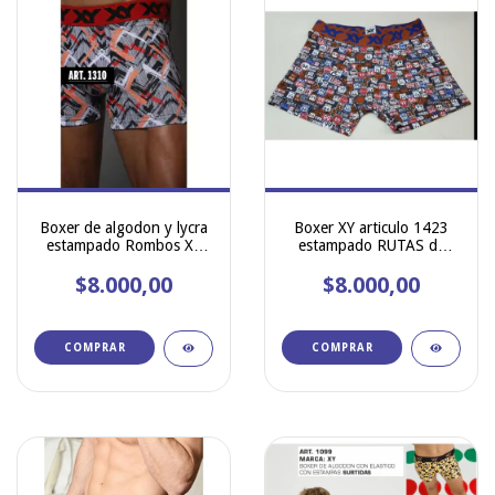
Boxer de algodon y lycra
Boxer XY articulo 1423
estampado Rombos XY
estampado RUTAS de
ART 1310
algodon y elastano con
$8.000,00
$8.000,00
pinza central
COMPRAR
COMPRAR