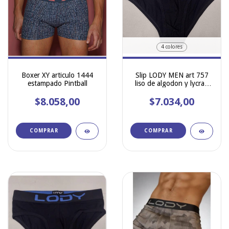
4 colores
Boxer XY articulo 1444
Slip LODY MEN art 757
estampado Pintball
liso de algodon y lycra -
Talle especial
$8.058,00
$7.034,00
COMPRAR
COMPRAR