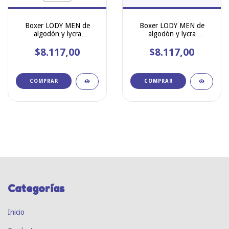
Boxer LODY MEN de
Boxer LODY MEN de
algodón y lycra
algodón y lycra
estampado Vanished art
estampado Futbol art 973
$8.117,00
966
$8.117,00
COMPRAR
COMPRAR
Categorías
Inicio