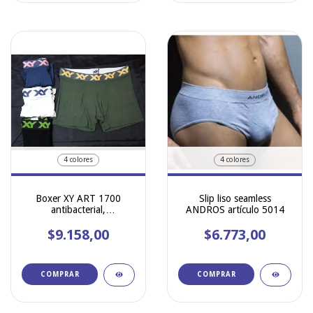
4 colores
4 colores
Boxer XY ART 1700
Slip liso seamless
antibacterial,
ANDROS artículo 5014
hipoalergenico y
$9.158,00
anticlimatico
$6.773,00
COMPRAR
COMPRAR