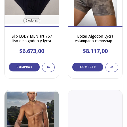
5 colores
Slip LODY MEN art 757
Boxer Algodón Lycra
liso de algodon y lycra
estampado camoshapes
Lody Men 987
$6.673,00
$8.117,00
COMPRAR
COMPRAR