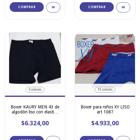
COMPRAR
COMPRAR
3 colores
15 colores
Boxer KAURY MEN 43 de
Boxer para niños XY LISO
algodón liso con elastico
art 1087
opaco con relieve
$6.324,00
$4.933,00