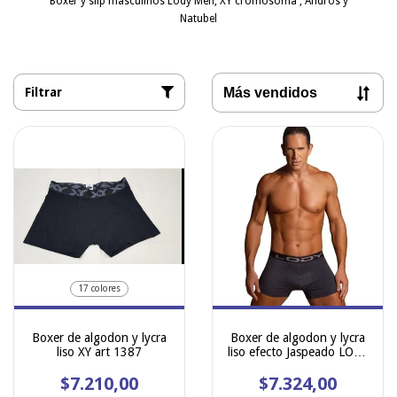
Boxer y slip masculinos Lody Men, XY cromosoma , Andros y
Natubel
Filtrar
17 colores
Boxer de algodon y lycra
Boxer de algodon y lycra
liso XY art 1387
liso efecto Jaspeado LODY
MEN LISO art 944
$7.210,00
$7.324,00