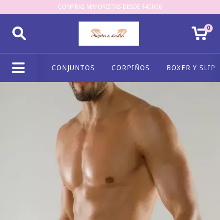
COMPRAS MAYORISTAS DESDE $40000
0
CONJUNTOS
CORPIÑOS
BOXER Y SLIP